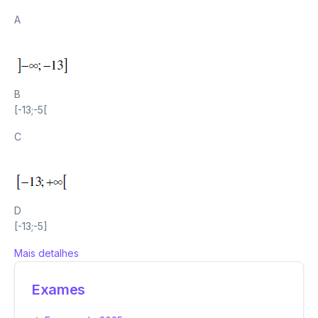
A
B
[-13;-5[
C
D
[-13;-5]
Mais detalhes
Exames