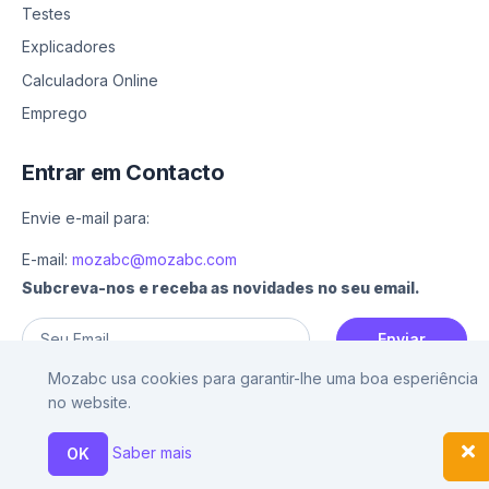
Testes
Explicadores
Calculadora Online
Emprego
Entrar em Contacto
Envie e-mail para:
E-mail:
mozabc@mozabc.com
Subcreva-nos e receba as novidades no seu email.
Enviar
Mozabc usa cookies para garantir-lhe uma boa esperiência
no website.
Saber mais
©
2026
Mozabc
OK
Ajuda
Sobre nós
Contacto
Política de privacidade