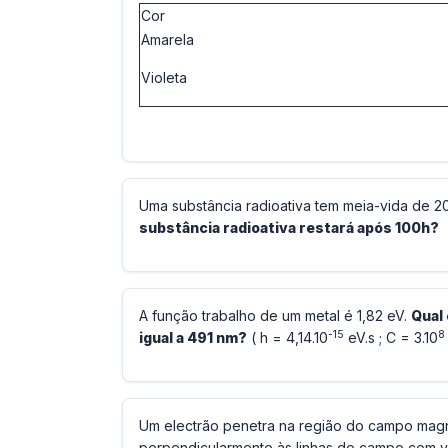
Cor
Amarela
Violeta
Uma substância radioativa tem meia-vida de 2
substância radioativa restará após 100h?
A função trabalho de um metal é 1,82 eV.
Qual 
-15
8
igual a 491 nm?
( h = 4,14.10
eV.s ; C = 3.10
Um electrão penetra na região do campo magné
perpendicularmente às linhas do campo com 