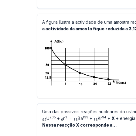
A figura ilustra a actividade de uma amostra 
a actividade da amosta fique reduzida a 3,
Uma das possíveis reações nucleares do urân
235
1
139
94
U
+
n
→
Ba
+
Kr
+
X
+ energia
92
0
56
36
Nessa reacção X corresponde a...