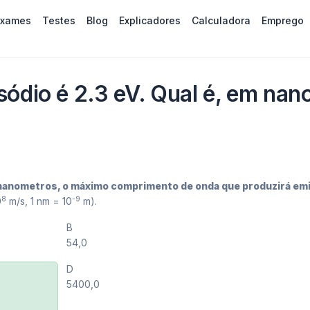
Exames
Testes
Blog
Explicadores
Calculadora
Emprego
sódio é 2.3 eV. Qual é, em na
 nanometros, o máximo comprimento de onda que produzirá em
8
-9
0
m/s, 1 nm = 10
m).
B
54,0
D
5400,0