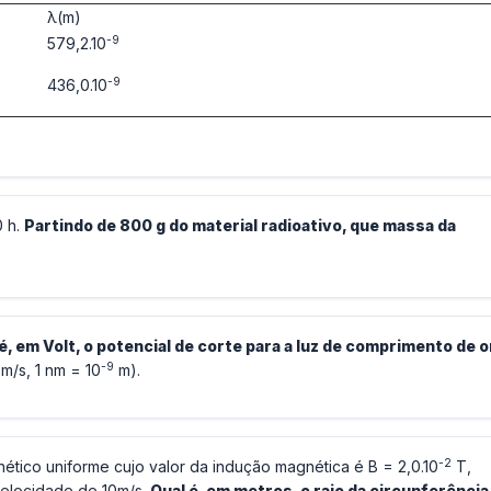
λ(m)
-9
579,2.10
-9
436,0.10
0 h.
Partindo de 800 g do material radioativo, que massa da
é, em Volt, o potencial de corte para a luz de comprimento de 
-9
m/s, 1 nm = 10
m).
-2
tico uniforme cujo valor da indução magnética é B = 2,0.10
T,
velocidade de 10m/s.
Qual é, em metros, o raio da circunferência