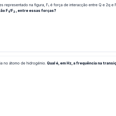
es representado na figura, F
é força de interacção entre Q e 2q e 
1
zão F
/F
, entre essas forças?
1
2
gia no átomo de hidrogénio.
Qual é, em Hz, a frequência na transi