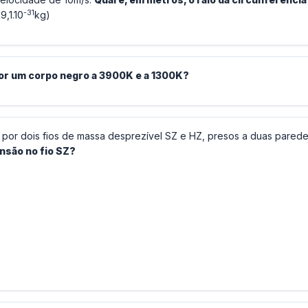
-31
9,1.10
kg)
 por um corpo negro a 3900K e a 1300K?
 por dois fios de massa desprezível SZ e HZ, presos a duas parede
nsão no fio SZ?