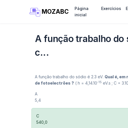
Página
Exercícios
MOZABC
inicial
A função trabalho do 
c...
A função trabalho do sódio é 2.3 eV.
Qual é, em
-15
de fotoelectrões ?
( h = 4,14.10
eV.s ; C = 3.1
A
5,4
C
540,0