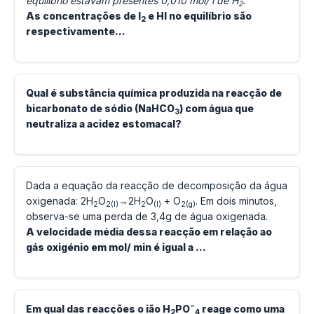
equilíbrio estavam presentes 0,010 mol/ l de H
.
2
As concentrações de I
e HI no equilíbrio são
2
respectivamente…
Qual é substância química produzida na reacção de
bicarbonato de sódio (NaHCO
) com água que
3
neutraliza a acidez estomacal?
Dada a equação da reacção de decomposição da água
oxigenada: 2H
O
→2H
O
+ O
. Em dois minutos,
2
2(l)
2
(l)
2(g)
observa-se uma perda de 3,4g de água oxigenada.
A velocidade média dessa reacção em relação ao
gás oxigénio em mol/ min é igual a …
−
Em qual das reacções o ião H
PO
reage como uma
2
4