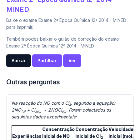
MINED
Baixe o exame Exame 2ª Época Química 12ª 2014 - MINED
para imprimir.
Também podes baixar o guião de correção do exame
Exame 2ª Época Química 12ª 2014 - MINED
Baixar
Partilhar
Ver
Outras perguntas
Na reacção do NO com o Cl
, segundo a equação:
2
2NO
+ Cl
→ 2NOCl
. Foram colectados os
(g)
2(g)
(g)
seguintes dados experimentais:
Concentração
Concentração
Velocidade
Experiências
inicial de NO
inicial de Cl
inicial (mol.
2