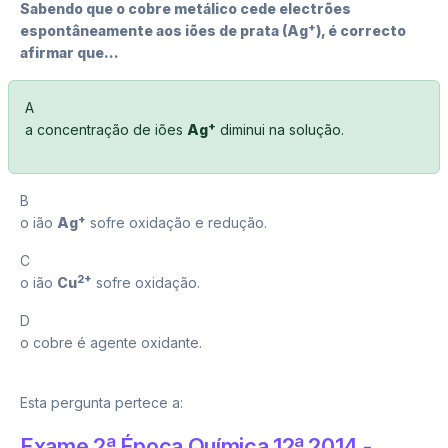
Sabendo que o cobre metálico cede electrões
+
espontâneamente aos iões de prata (Ag
), é correcto
afirmar que...
A
+
a concentração de iões
Ag
diminui na solução.
B
+
o ião
Ag
sofre oxidação e redução.
C
2+
o ião
Cu
sofre oxidação.
D
o cobre é agente oxidante.
Esta pergunta pertece a:
Exame 2ª Época Química 12ª 2014 -