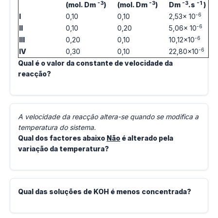
-3
-3
-3
-1
(mol. Dm
)
(mol. Dm
)
Dm
.s
)
-6
I
0,10
0,10
2,53x 10
-6
II
0,10
0,20
5,06x 10
-6
III
0,20
0,10
10,12x10
-6
IV
0,30
0,10
22,80x10
Qual é o valor da constante de velocidade da
reacção?
A velocidade da reacção altera-se quando se modifica a
temperatura do sistema.
Qual dos factores abaixo
Não
é alterado pela
variação da temperatura?
Qual das soluções de KOH é menos concentrada?