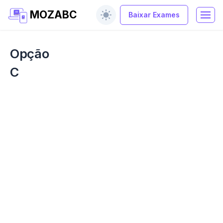
MOZABC
Baixar Exames
Opção
C