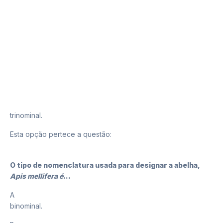
C
trinominal.
Esta opção pertece a questão:
2
O tipo de nomenclatura usada para designar a abelha,
Apis mellifera é
…
A
binominal.