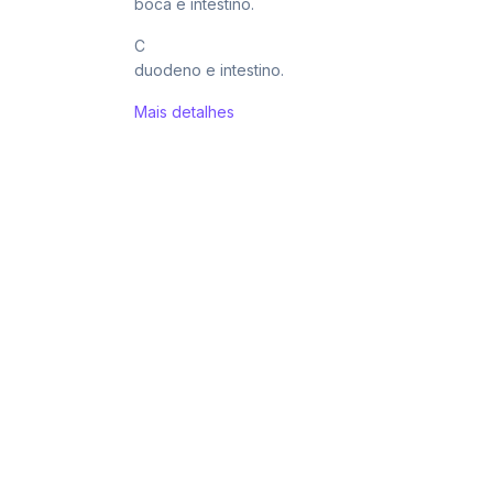
boca e intestino.
C
duodeno e intestino.
Mais detalhes