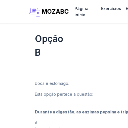
Página
Exercícios
MOZABC
inicial
Opção
B
B
boca e estômago.
Esta opção pertece a questão:
27
Durante a digestão, as enzimas pepsina e tr
A