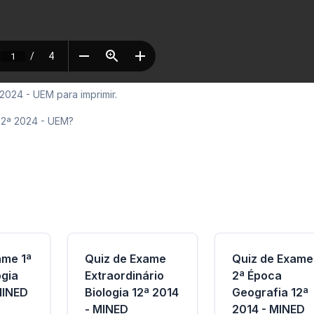
2024 - UEM para imprimir.
 12ª 2024 - UEM?
ame 1ª
Quiz de Exame
Quiz de Exame
ogia
Extraordinário
2ª Época
MINED
Biologia 12ª 2014
Geografia 12ª
- MINED
2014 - MINED