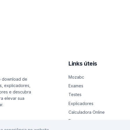
Links úteis
Mozabc
o download de
s, explicadores,
Exames
ores e descubra
Testes
a elevar sua
Explicadores
r.
Calculadora Online
Emprego
a esperiência no website.