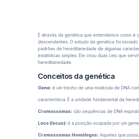
É através da genética que entendemos como é qu
descendentes. O estudo da genética foi iniciad
padrões de hereditariedade de algumas caracter
estatísticas simples. Ele criou duas Leis que ser
hereditariedade.
Conceitos da genética
Gene:
é um trecho de uma molécula de DNA com
característica. É a unidade fundamental da hered
Cromossomas:
são sequências de DNA espiral
Loco (locus):
é a posição ocupada por um gen
Cromossomas Homólogos:
Aqueles que possu