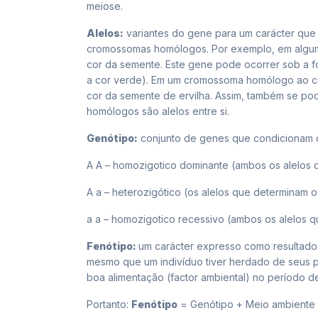
meiose.
Alelos:
variantes do gene para um carácter que
cromossomas homólogos. Por exemplo, em algum 
cor da semente. Este gene pode ocorrer sob a fo
a cor verde). Em um cromossoma homólogo ao ci
cor da semente de ervilha. Assim, também se 
homólogos são alelos entre si.
Genótipo:
conjunto de genes que condicionam ca
A A – homozigotico dominante (ambos os alelos 
A a – heterozigótico (os alelos que determinam 
a a – homozigotico recessivo (ambos os alelos q
Fenótipo:
um carácter expresso como resultado 
mesmo que um indivíduo tiver herdado de seus p
boa alimentação (factor ambiental) no período d
Portanto:
Fenótipo
= Genótipo + Meio ambiente