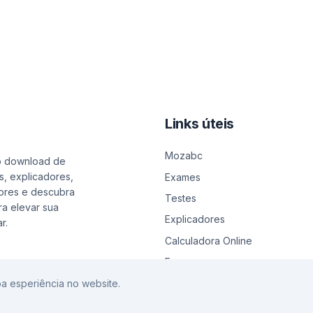
Links úteis
Mozabc
o download de
s, explicadores,
Exames
ores e descubra
Testes
a elevar sua
Explicadores
r.
Calculadora Online
Emprego
a esperiência no website.