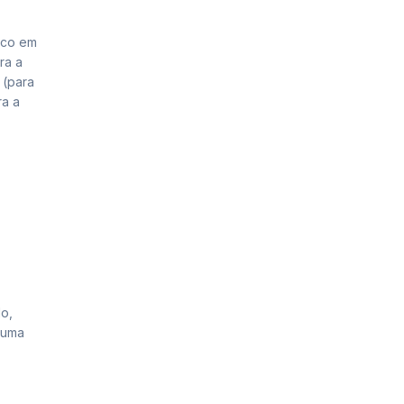
oco em
ra a
 (para
ra a
lo,
 uma