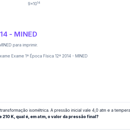
14
9×10
014 - MINED
MINED para imprimir.
ame Exame 1ª Época Física 12ª 2014 - MINED
ransformação isométrica. A pressão inicial vale 4,0 atm e a tempera
 210 K, qual é, em atm, o valor da pressão final?