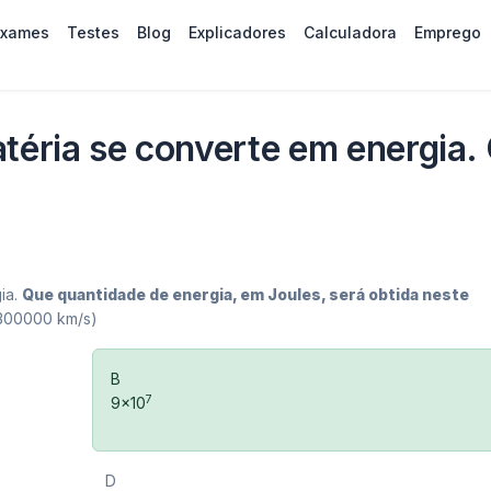
Exames
Testes
Blog
Explicadores
Calculadora
Emprego
éria se converte em energia.
ia.
Que quantidade de energia, em Joules, será obtida neste
300000 km/s)
B
7
9×10
D