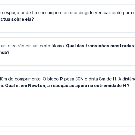
o espaço onde há um campo eléctrico dirigido verticalmente para c
actua sobre ela?
e um electrão em um certo átomo.
Qual das transições mostradas
onda?
m 10m de comprimento. O bloco
P
pesa 30N e dista 8m de
H
. A distân
 m.
Qual é, em Newton, a reacção ao apoio na extremidade H ?