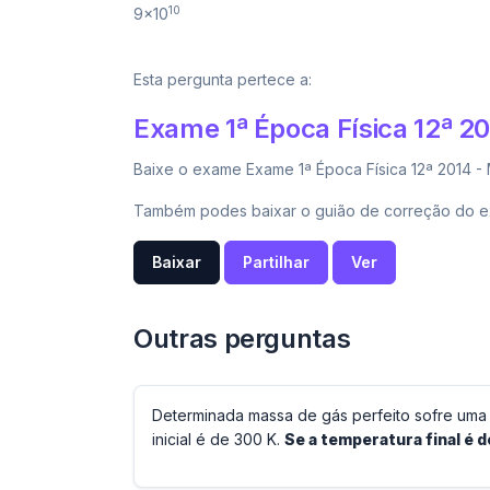
10
9×10
Esta pergunta pertece a:
Exame 1ª Época Física 12ª 2
Baixe o exame Exame 1ª Época Física 12ª 2014 - 
Também podes baixar o guião de correção do ex
Baixar
Partilhar
Ver
Outras perguntas
Determinada massa de gás perfeito sofre uma t
inicial é de 300 K.
Se a temperatura final é de