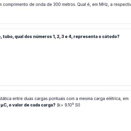
um comprimento de onda de 300 metros. Qual é, em MHz, a respecti
 tubo, qual dos números 1, 2, 3 e 4, representa o cátodo?
ostática entre duas cargas pontuais com a mesma carga elétrica, em
9
 μC, o valor de cada carga?
(k= 9.10
SI)