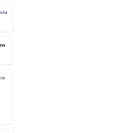
ima.
 na
cia