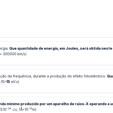
ergia.
Que quantidade de energia, em Joules, será obtida neste
= 300000 km/s)
nção da frequência, durante a produção do efeito fotoeléctrico.
Qua
.10
-15
eV.s)
nda mínimo produzido por um aparelho de raios-X operando a 
-34
-10
5.10
J.s, 1Å=10
m)