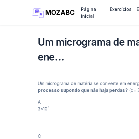
Página
Exercícios
MOZABC
inicial
Um micrograma de mat
ene...
Um micrograma de matéria se converte em energ
processo supondo que não haja perdas?
(c= 
A
4
3×10
C