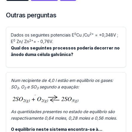
Outras perguntas
0
2+
Dados os seguintes potenciais E
Cu /Cu
= +0,348V ;
0
2+
E
Zn/ Zn
= - 0,76V.
Qual dos seguintes processos poderia decorrer no
ânodo duma célula galvânica?
Num recipiente de 4,0 l estão em equilíbrio os gases:
SO
, O
e SO
segundo a equação:
2
2
3
As quantidades presentes no estado de equilíbrio são
respectivamente 0,64 moles, 0,28 moles e 0,56 moles.
O equilíbrio neste sistema encontra-se à…