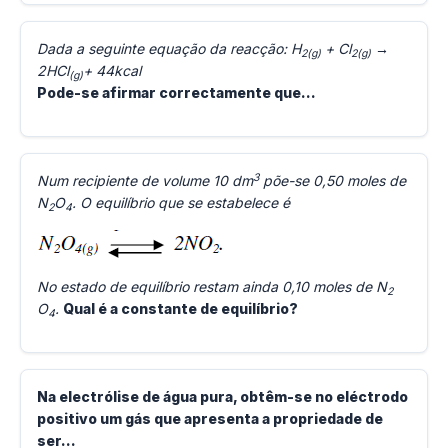
Dada a seguinte equação da reacção: H
+ Cl
→
2(g)
2(g)
2HCl
+ 44kcal
(g)
Pode-se afirmar correctamente que…
3
Num recipiente de volume 10 dm
põe-se 0,50 moles de
N
O
. O equilíbrio que se estabelece é
2
4
No estado de equilíbrio restam ainda 0,10 moles de N
2
O
.
Qual é a constante de equilíbrio?
4
Na electrólise de água pura, obtêm-se no eléctrodo
positivo um gás que apresenta a propriedade de
ser...