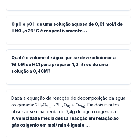
O pH e pOH de uma solução aquosa de 0,01 mol/l de
HNO
a 25ºC é respectivamente…
3
Qual é o volume de água que se deve adicionar a
16,0M de HCl para preparar 1,2 litros de uma
solução a 0,40M?
Dada a equação da reacção de decomposição da água
oxigenada: 2H
O
→2H
O
+ O
. Em dois minutos,
2
2(l)
2
(l)
2(g)
observa-se uma perda de 3,4g de água oxigenada.
A velocidade média dessa reacção em relação ao
gás oxigénio em mol/ min é igual a …