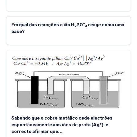
−
Em qual das reacções o ião H
PO
reage como uma
2
4
base?
Sabendo que o cobre metálico cede electrões
+
espontâneamente aos iões de prata (Ag
), é
correcto afirmar que...