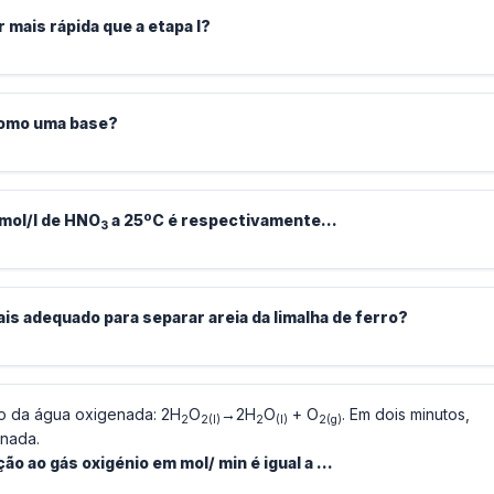
or mais rápida que a etapa I?
omo uma base?
 mol/l de HNO
a 25ºC é respectivamente…
3
s adequado para separar areia da limalha de ferro?
 da água oxigenada: 2H
O
→2H
O
+ O
. Em dois minutos,
2
2(l)
2
(l)
2(g)
nada.
ão ao gás oxigénio em mol/ min é igual a …