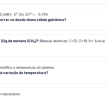
0
2+
0,348V ; E
Zn/ Zn
= - 0,76V.
orrer no ânodo duma célula galvânica?
 32g de metano (CH
)?
(Massas atómicas: C=12; O=16; H= 1u.m.a)
4
odifica a temperatura do sistema.
la variação da temperatura?
te mecanismo.