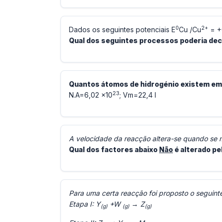
0
2+
Dados os seguintes potenciais E
Cu /Cu
= +
Qual dos seguintes processos poderia dec
Quantos átomos de hidrogénio existem em
23
N.A=6,02 x10
; Vm=22,4 l
A velocidade da reacção altera-se quando se m
Qual dos factores abaixo
Não
é alterado pe
Para uma certa reacção foi proposto o seguin
Etapa I: Y
+W
→ Z
(g)
(g)
(g)