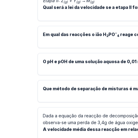
Etapa II: Z
+ Y
→M
(g)
(g)
(g)
Qual será a lei da velocidade se a etapa II f
−
Em qual das reacções o ião H
PO
reage c
2
4
O pH e pOH de uma solução aquosa de 0,01
Que método de separação de misturas é mai
Dada a equação da reacção de decomposição
observa-se uma perda de 3,4g de água oxige
A velocidade média dessa reacção em relaç