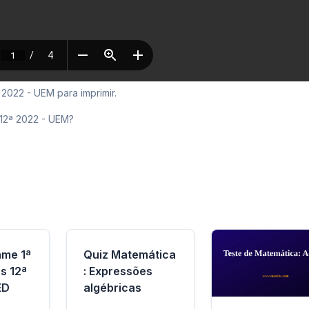
2022 - UEM para imprimir.
 12ª 2022 - UEM?
ame 1ª
Quiz Matemática
s 12ª
: Expressões
ED
algébricas