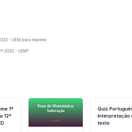
23 - UEM para imprimir.
2ª 2023 - UEM?
ame 1ª
Quiz Português
a 12ª
Interpretação
ED
texto