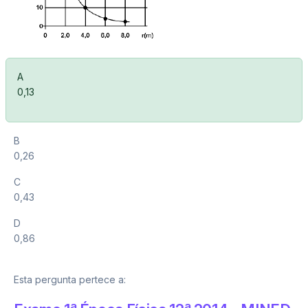
A
0,13
B
0,26
C
0,43
D
0,86
Esta pergunta pertece a: